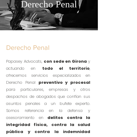
Derecho Penal
Derecho Penal
Papasey Advocats,
con sede en Girona
y
actuando en
todo el territorio
,
ofrecemos servicios especializados en
Derecho Penal
preventivo y procesal
para particulares, empresas y otros
despachos de abogados que confían sus
asuntos penales a un bufete experto.
Somos referencia en la defensa y
asesoramiento en
delitos contra la
integridad física, contra la salud
pública y contra la indemnidad