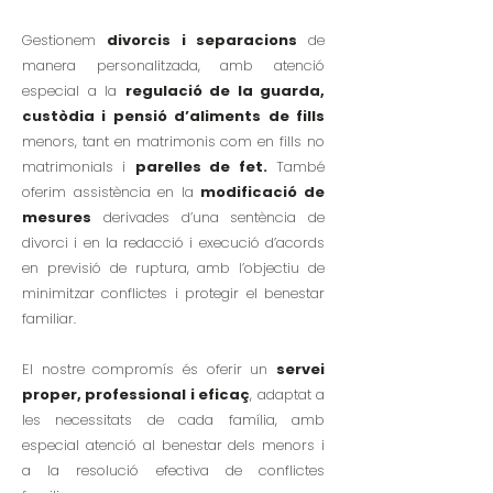
Gestionem
divorcis i separacions
de
manera personalitzada, amb atenció
especial a la
regulació de la guarda,
custòdia i pensió d’aliments de fills
menors, tant en matrimonis com en fills no
matrimonials i
parelles de fet.
També
oferim assistència en la
modificació de
mesures
derivades d’una sentència de
divorci i en la redacció i execució d’acords
en previsió de ruptura, amb l’objectiu de
minimitzar conflictes i protegir el benestar
familiar.
El nostre compromís és oferir un
servei
proper, professional i eficaç
, adaptat a
les necessitats de cada família, amb
especial atenció al benestar dels menors i
a la resolució efectiva de conflictes