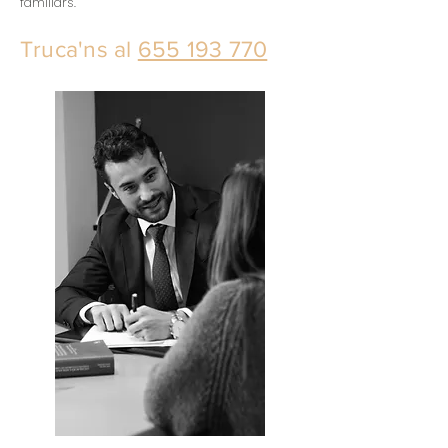
familiars.
Truca'ns al
655 193 770